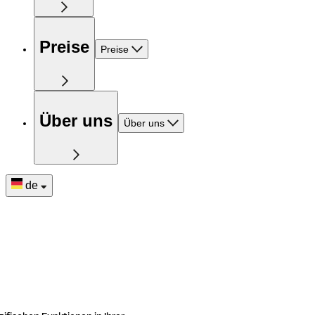
Preise
Preise
Über uns
Über uns
de