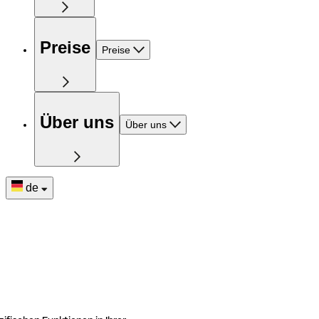
Preise
Preise
Über uns
Über uns
de