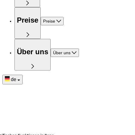
Preise
Preise
Über uns
Über uns
de