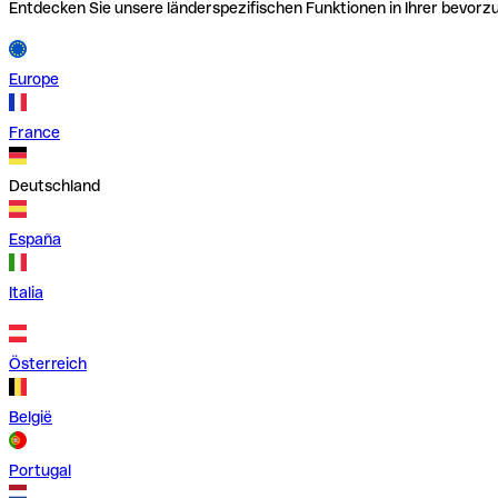
Entdecken Sie unsere länderspezifischen Funktionen in Ihrer bevor
Europe
France
Deutschland
España
Italia
Österreich
België
Portugal