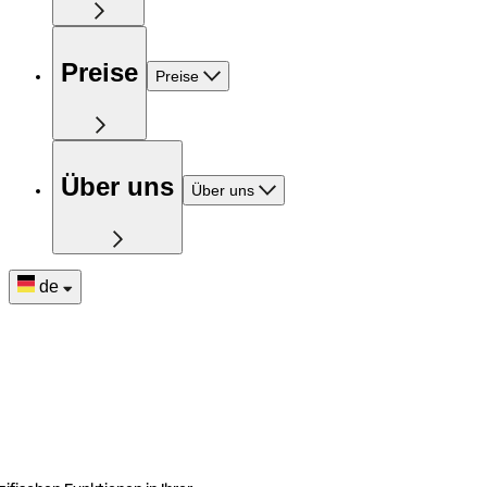
Preise
Preise
Über uns
Über uns
de