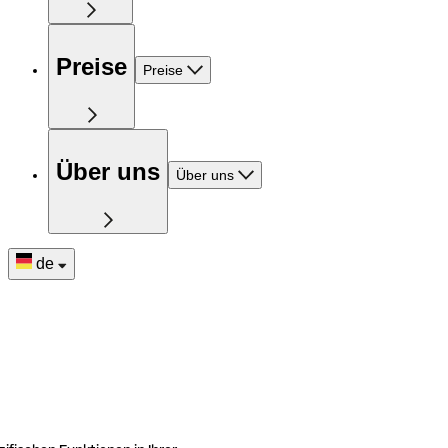
Preise
Preise
Über uns
Über uns
de