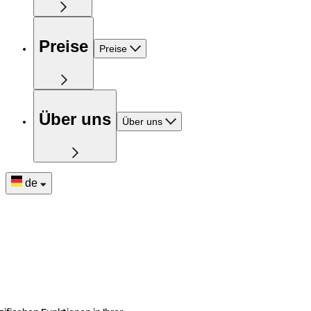
Preise
Preise
Über uns
Über uns
de