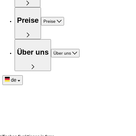
Preise
Preise
Über uns
Über uns
de