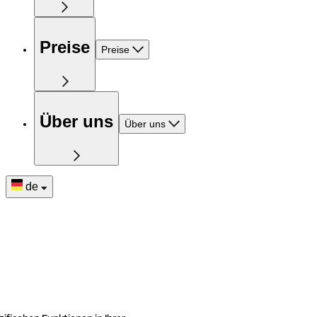
Preise
Preise
Über uns
Über uns
de