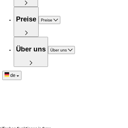
Preise
Preise
Über uns
Über uns
de