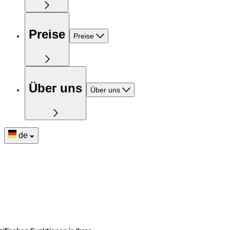
Preise
Preise
Über uns
Über uns
de