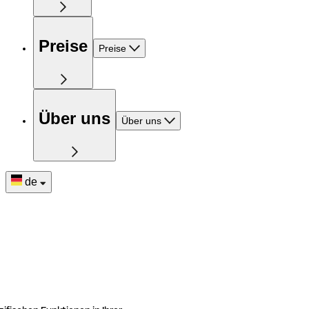
Preise
Preise
Über uns
Über uns
de