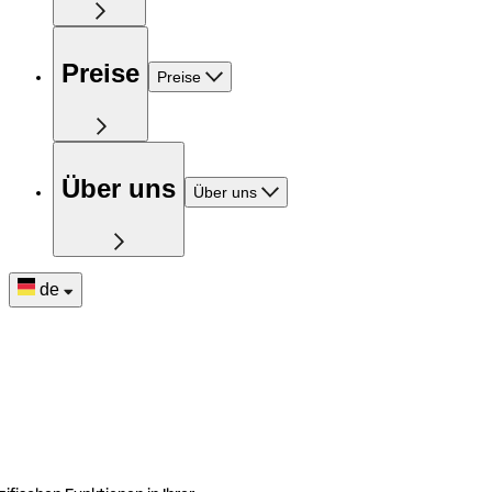
Preise
Preise
Über uns
Über uns
de