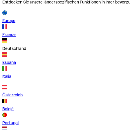
Entdecken Sie unsere länderspezifischen Funktionen in Ihrer bevor
Europe
France
Deutschland
España
Italia
Österreich
België
Portugal