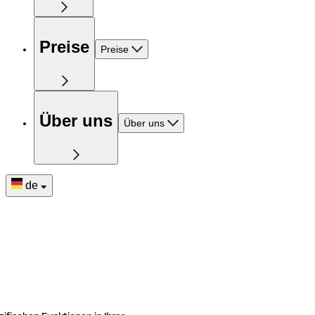
Preise
Preise
Über uns
Über uns
de