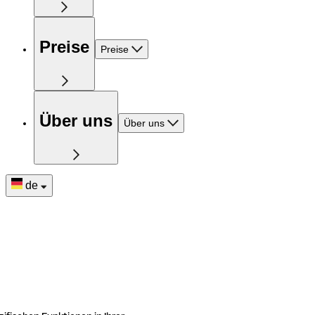
Preise
Preise
Über uns
Über uns
de