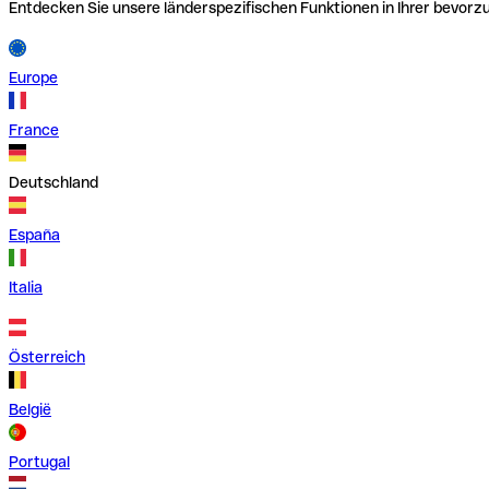
Entdecken Sie unsere länderspezifischen Funktionen in Ihrer bevor
Europe
France
Deutschland
España
Italia
Österreich
België
Portugal