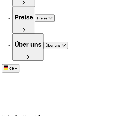
Preise
Preise
Über uns
Über uns
de