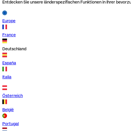
Entdecken Sie unsere länderspezifischen Funktionen in Ihrer bevor
Europe
France
Deutschland
España
Italia
Österreich
België
Portugal