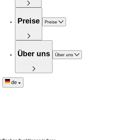
Preise
Preise
Über uns
Über uns
de