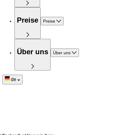
Preise
Preise
Über uns
Über uns
de