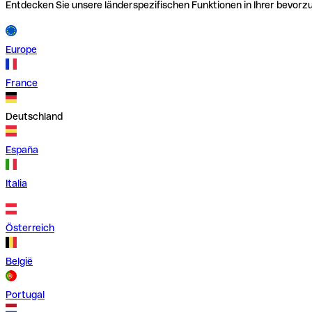
Entdecken Sie unsere länderspezifischen Funktionen in Ihrer bevor
Europe
France
Deutschland
España
Italia
Österreich
België
Portugal