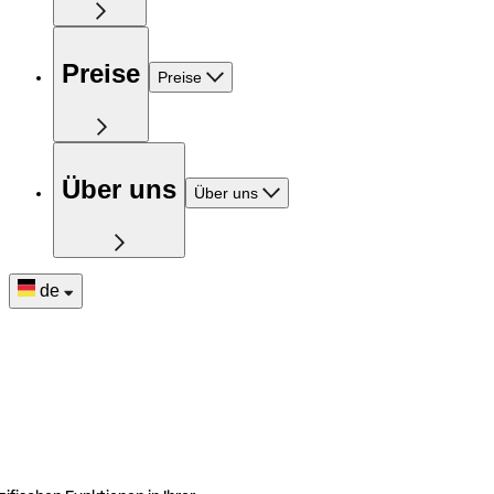
Preise
Preise
Über uns
Über uns
de