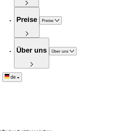
Preise
Preise
Über uns
Über uns
de