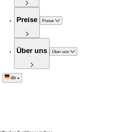
Preise
Preise
Über uns
Über uns
de