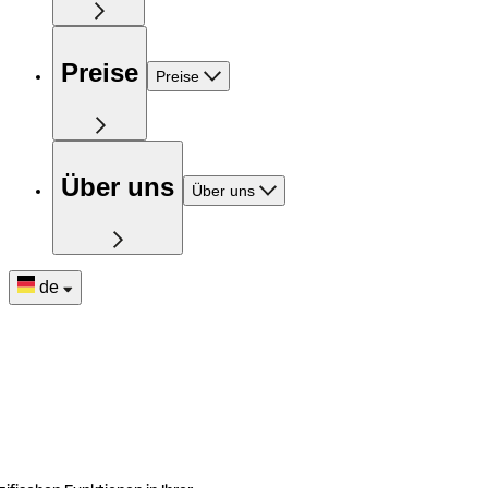
Preise
Preise
Über uns
Über uns
de