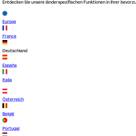
Entdecken Sie unsere länderspezifischen Funktionen in Ihrer bevor
Europe
France
Deutschland
España
Italia
Österreich
België
Portugal