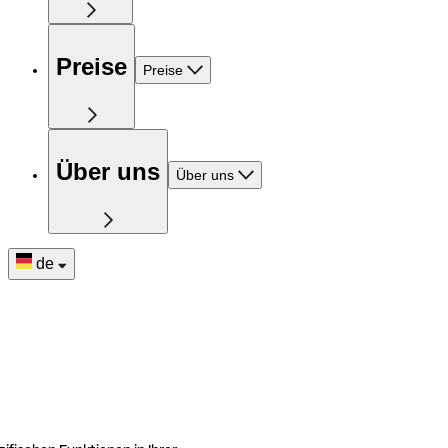
Preise
Preise
Über uns
Über uns
de