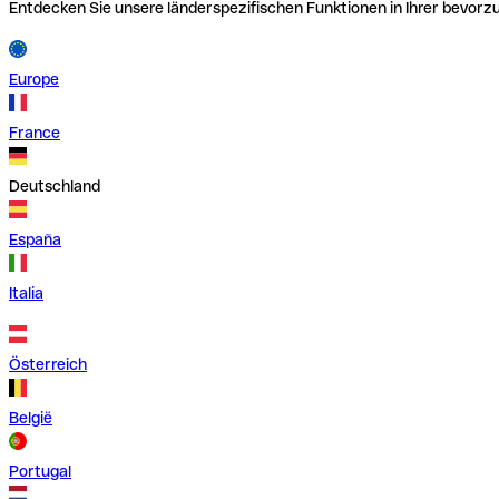
Entdecken Sie unsere länderspezifischen Funktionen in Ihrer bevor
Europe
France
Deutschland
España
Italia
Österreich
België
Portugal