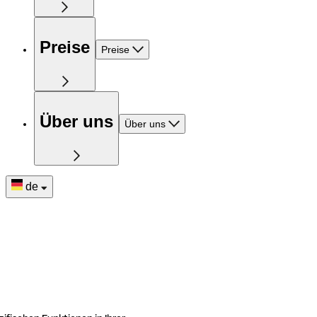
Preise
Preise
Über uns
Über uns
de