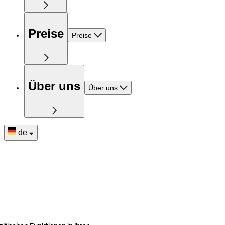
Preise
Preise
Über uns
Über uns
de