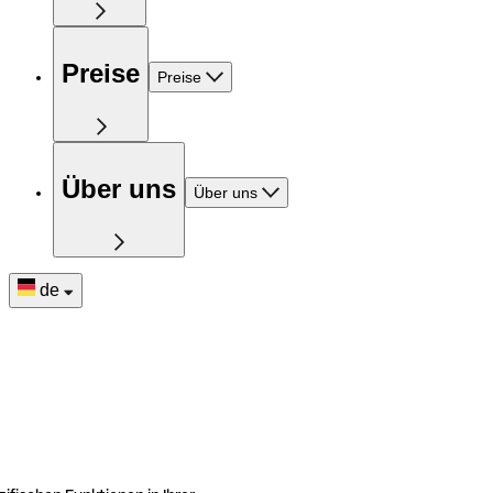
Preise
Preise
Über uns
Über uns
de