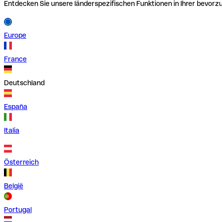
Entdecken Sie unsere länderspezifischen Funktionen in Ihrer bevor
Europe
France
Deutschland
España
Italia
Österreich
België
Portugal