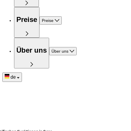
Preise
Preise
Über uns
Über uns
de