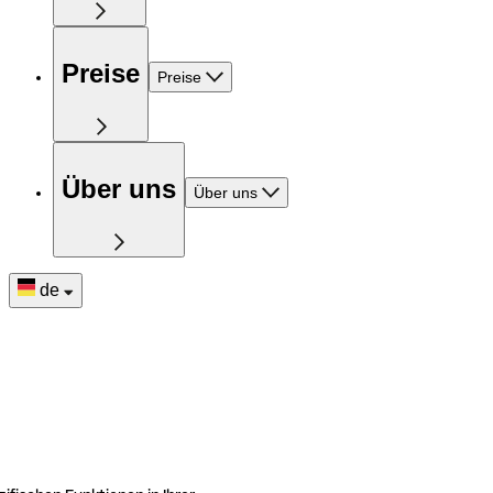
Preise
Preise
Über uns
Über uns
de