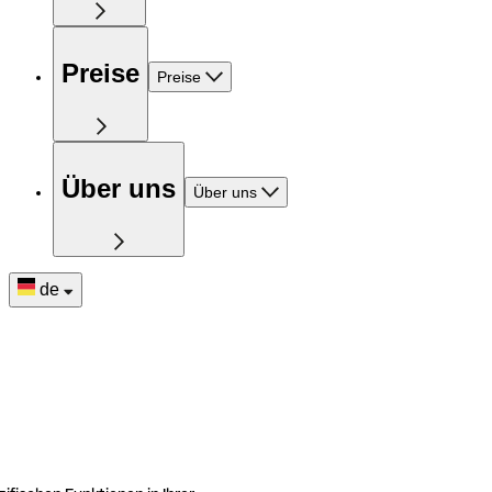
Preise
Preise
Über uns
Über uns
de