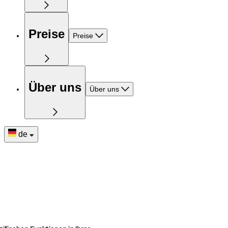
Preise
Preise
Über uns
Über uns
de