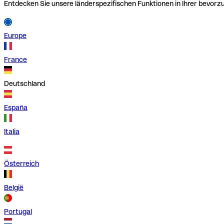
Entdecken Sie unsere länderspezifischen Funktionen in Ihrer bevor
Europe
France
Deutschland
España
Italia
Österreich
België
Portugal