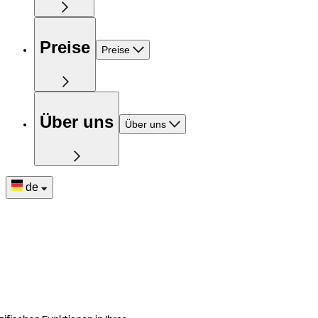
Preise
Preise
Über uns
Über uns
de