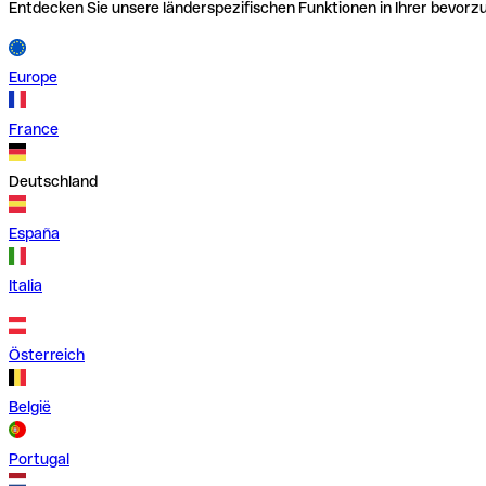
Entdecken Sie unsere länderspezifischen Funktionen in Ihrer bevor
Europe
France
Deutschland
España
Italia
Österreich
België
Portugal