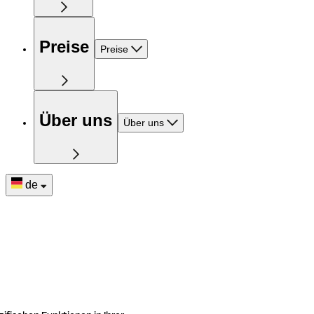
Preise
Preise
Über uns
Über uns
de