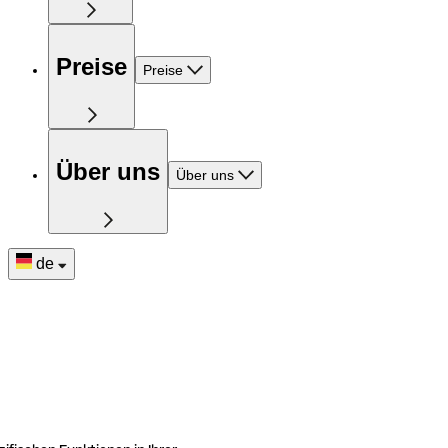
Preise
Preise
Über uns
Über uns
de