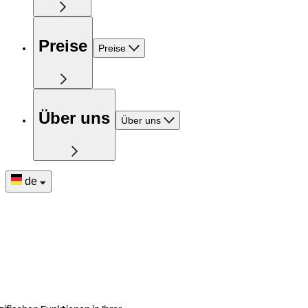
Preise
Preise
Über uns
Über uns
de