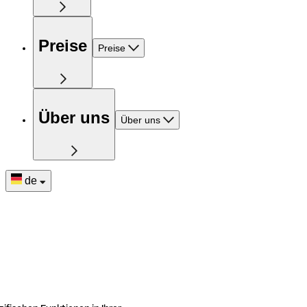
Preise
Preise
Über uns
Über uns
de