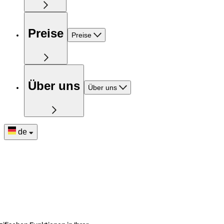
Preise
Preise
Über uns
Über uns
de