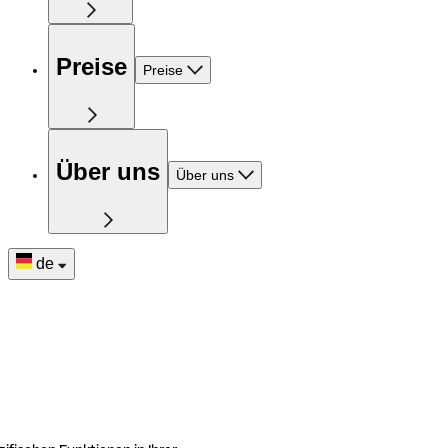
Preise
Preise
Über uns
Über uns
de