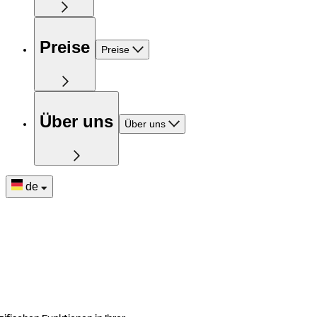
Preise
Preise
Über uns
Über uns
de