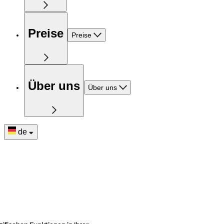
Preise
Preise
Über uns
Über uns
de