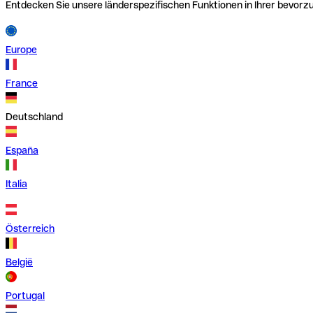
Entdecken Sie unsere länderspezifischen Funktionen in Ihrer bevor
Europe
France
Deutschland
España
Italia
Österreich
België
Portugal