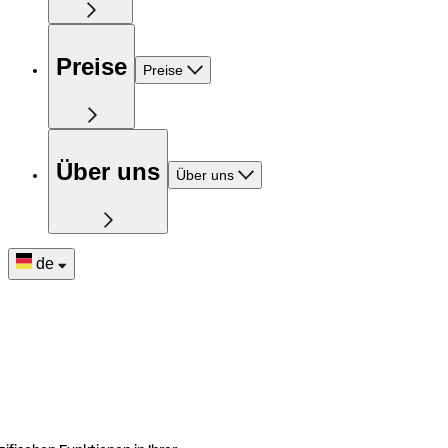
Preise
Preise
Über uns
Über uns
de